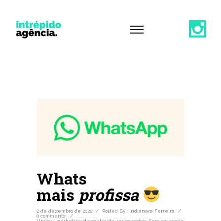
Whats
mais
profissa
2 de dezembro de 2022
/
Posted By : Indianara Ferreira
/
0 comments
/
Under :
marketing de conteúdo
,
redes sociais
,
Sem categoria