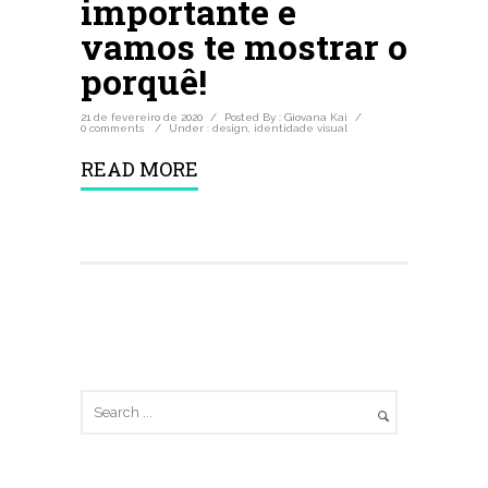
importante e
vamos te mostrar o
porquê!
21 de fevereiro de 2020
/
Posted By : Giovana Kai
/
0 comments
/
Under :
design
,
identidade visual
READ MORE