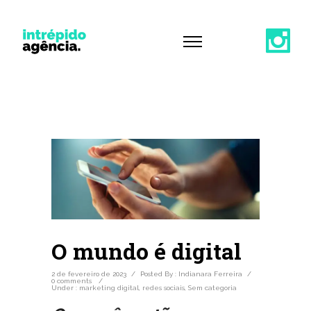
O mundo é digital
2 de fevereiro de 2023
/
Posted By : Indianara Ferreira
/
0 comments
/
Under :
marketing digital
,
redes sociais
,
Sem categoria