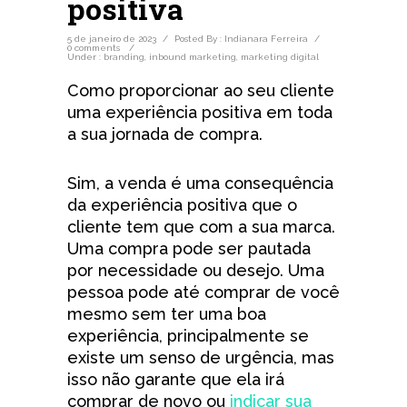
positiva
5 de janeiro de 2023
/
Posted By : Indianara Ferreira
/
0 comments
/
Under :
branding
,
inbound marketing
,
marketing digital
Como proporcionar ao seu cliente
uma experiência positiva em toda
a sua jornada de compra.
Sim, a venda é uma consequência
da experiência positiva que o
cliente tem que com a sua marca.
Uma compra pode ser pautada
por necessidade ou desejo. Uma
pessoa pode até comprar de você
mesmo sem ter uma boa
experiência, principalmente se
existe um senso de urgência, mas
isso não garante que ela irá
comprar de novo ou
indicar sua