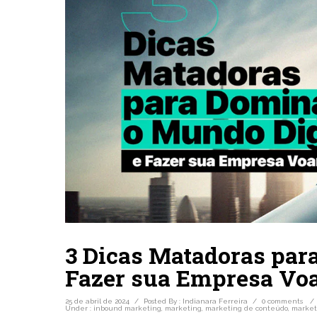
3 Dicas Matadoras par
Fazer sua Empresa Voa
25 de abril de 2024
/
Posted By : Indianara Ferreira
/
0 comments
/
Under :
inbound marketing
,
marketing
,
marketing de conteúdo
,
marketi