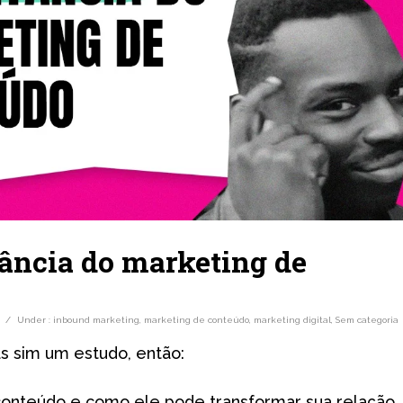
tância do marketing de
/
Under :
inbound marketing
,
marketing de conteúdo
,
marketing digital
,
Sem categoria
s sim um estudo, então:
 conteúdo e como ele pode transformar sua relação