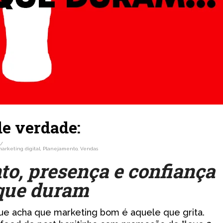
de verdade:
/
marketing digital
,
Planejamento
,
Vendas
o, presença e confiança
que duram
ue acha que marketing bom é aquele que grita.