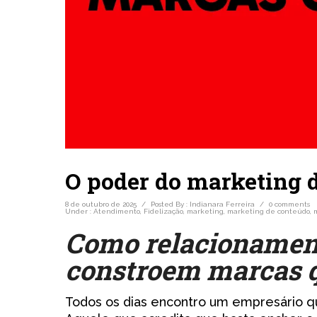
O poder do marketing 
8 de outubro de 2025
/
Posted By : Indianara Ferreira
/
0 comments
Under :
Atendimento
,
Fidelização
,
marketing
,
marketing de conteúdo
,
Como relacionament
constroem marcas 
Todos os dias encontro um empresário q