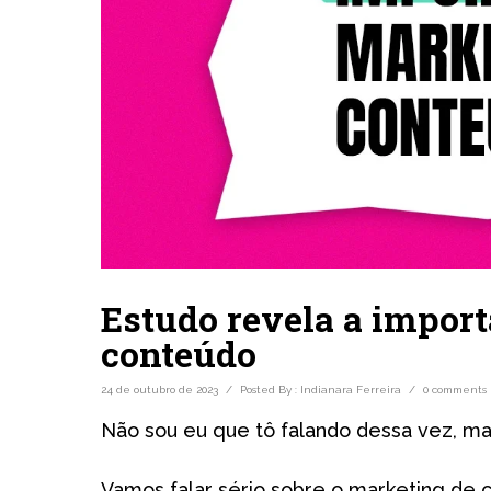
Estudo revela a impor
conteúdo
24 de outubro de 2023
/
Posted By : Indianara Ferreira
/
0 comments
Não sou eu que tô falando dessa vez, ma
Vamos falar sério sobre o marketing de