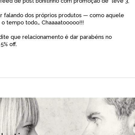
feed de post bonitinho com promoção de “leve 3,
ar falando dos próprios produtos — como aquele
o o tempo todo… Chaaaatooooo!!!
edite que relacionamento é dar parabéns no
5% off.